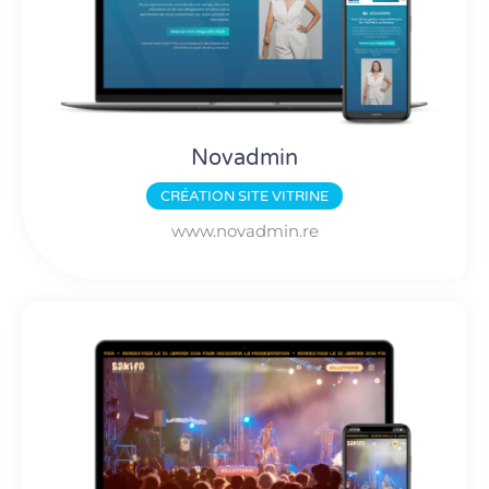
Novadmin
CRÉATION
SITE VITRINE
www.novadmin.re