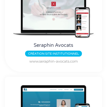
Seraphin Avocats
CRÉATION
SITE INSTITUTIONNEL
www.seraphin-avocats.com