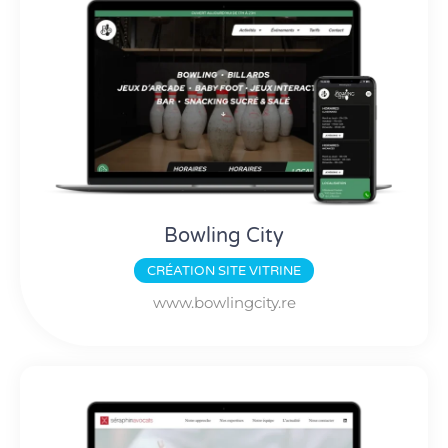
Bowling City
CRÉATION
SITE VITRINE
www.bowlingcity.re