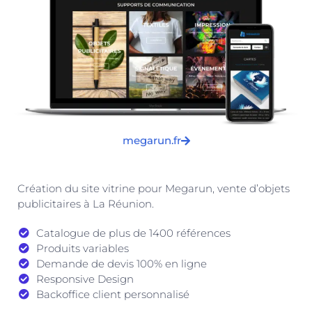
megarun.fr
Création du site vitrine pour Megarun, vente d’objets
publicitaires à La Réunion.
Catalogue de plus de 1400 références
Produits variables
Demande de devis 100% en ligne
Responsive Design
Backoffice client personnalisé