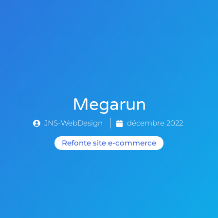
Megarun
JNS-WebDesign
décembre 2022
Refonte
site e-commerce