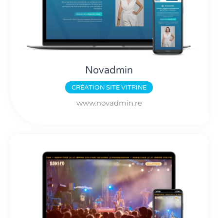
Novadmin
CRÉATION
SITE VITRINE
www.novadmin.re