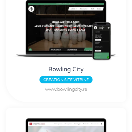
Bowling City
CRÉATION
SITE VITRINE
www.bowlingcity.re