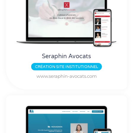
Seraphin Avocats
CRÉATION
SITE INSTITUTIONNEL
www.seraphin-avocats.com